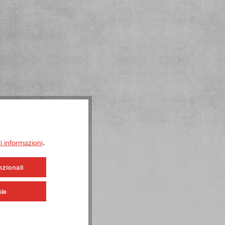
ri informazioni
.
nzionali
ie