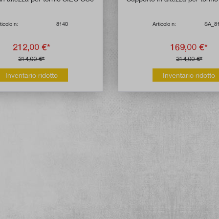
ticolo n:
8140
Articolo n:
SA_8
212,00 €*
169,00 €*
214,00 €*
214,00 €*
Inventario ridotto
Inventario ridotto