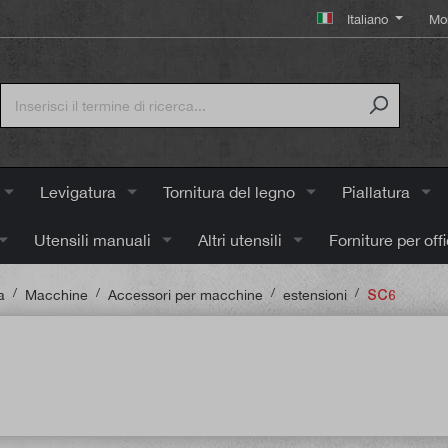
Italiano
Mo
Levigatura
Tornitura del legno
Piallatura
Utensili manuali
Altri utensili
Forniture per off
/
/
/
/
a
Macchine
Accessori per macchine
estensioni
SC6