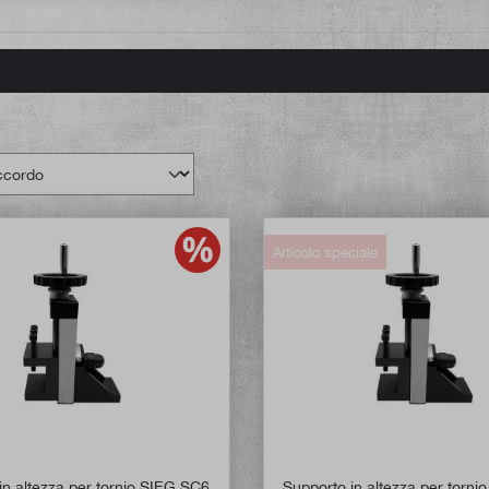
Articolo speciale
in altezza per tornio SIEG SC6
Supporto in altezza per torn