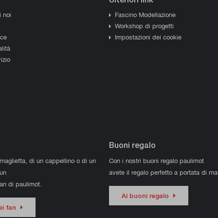
i noi
Fascino Modellazione
Workshop di progetti
sce
Impostazioni dei cookie
lità
izio
Buoni regalo
 maglietta, di un cappellino o di un
Con i nostri buoni regalo paulimot
 un
avete il regalo perfetto a portata di m
fan di paulimot.
Ai buoni regalo
dei fan