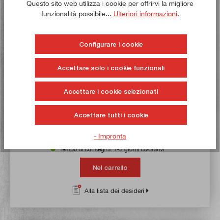
Questo sito web utilizza i cookie per offrirvi la migliore
funzionalità possibile...
Ulteriori informazioni
.
Configurare i cookie
Accettare solo i cookie funzionali
Sistema di misura con riga in vetro a 4 assi per F205-V
Accettare i cookie selezionati
Articolo n:
21808
Peso lordo:
6,05 kg
Accettare tutti i cookie
786,50 €*
- Impronta
Tempo di consegna: 1-3 giorni lavorativi **
Nel carrello
Alla lista dei desideri