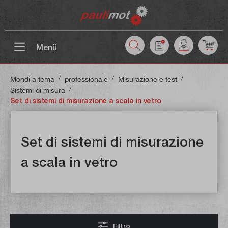
ntenuto principale
Menü
/
/
/
Mondi a tema
professionale
Misurazione e test
/
Sistemi di misura
Set di sistemi di misurazione a scala in vetro
Set di sistemi di misurazione
a scala in vetro
Filtro