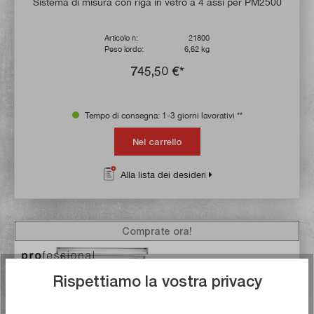
Sistema di misura con riga in vetro a 4 assi per PM2500
Articolo n:
21800
Peso lordo:
6,62 kg
745,50 €*
Tempo di consegna: 1-3 giorni lavorativi **
Nel carrello
Alla lista dei desideri
Comprate ora!
Rispettiamo la vostra privacy