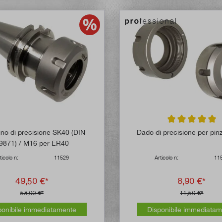
Valutazione media
no di precisione SK40 (DIN
Dado di precisione per pi
9871) / M16 per ER40
ticolo n:
11529
Articolo n:
11
49,50 €*
8,90 €*
58,00 €*
11,50 €*
ponibile immediatamente
Disponibile immediata