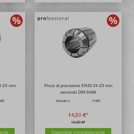
 di 5 su 5 stelle
26-25 mm
Pinza di precisione ER40 24-23 mm
secondo DIN 6499
583
Articolo n:
11581
14,50 €*
16,90 €*
mente
Disponibile immediatamente