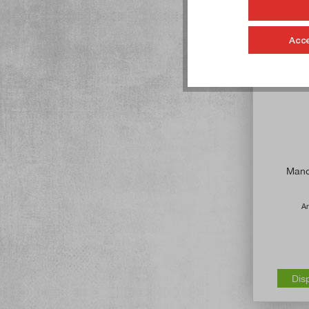
Acce
Mandr
Ar
Dis