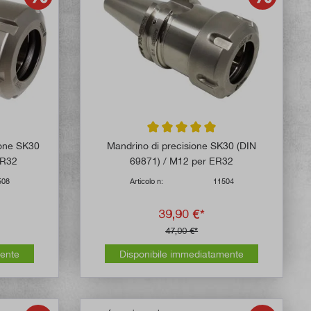
 di 5 su 5 stelle
Valutazione media di 5 su 5 stelle
ione SK30
Mandrino di precisione SK30 (DIN
ER32
69871) / M12 per ER32
508
Articolo n:
11504
39,90 €*
47,00 €*
mente
Disponibile immediatamente