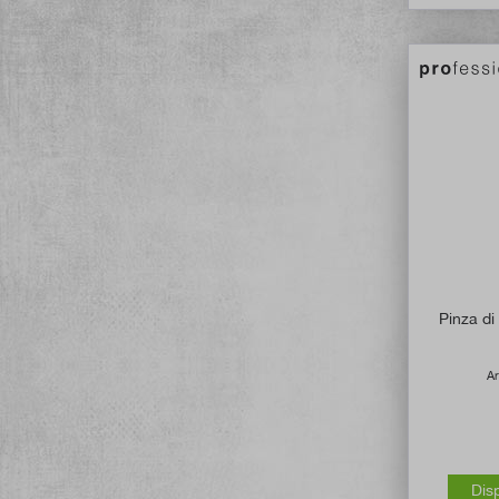
Pinza d
Ar
Dis