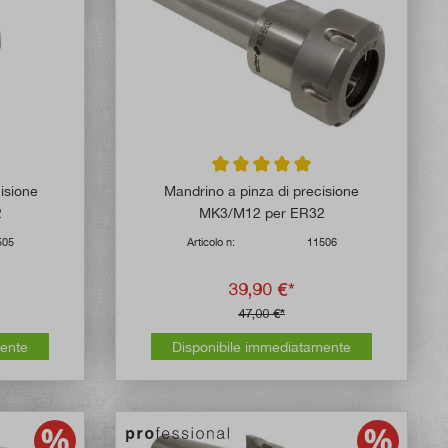
 di 5 su 5 stelle
Valutazione media di 5 su 5 stelle
cisione
Mandrino a pinza di precisione
2
MK3/M12 per ER32
505
Articolo n:
11506
39,90 €*
47,00 €*
mente
Disponibile immediatamente