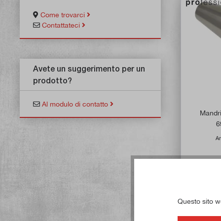
Come trovarci
Contattateci
Avete un suggerimento per un
prodotto?
Al modulo di contatto
Mandri
6
Ar
Dis
Questo sito web