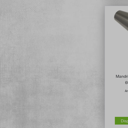
Mandri
6
Ar
Dis