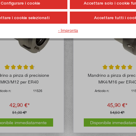
Configurare i cookie
Accettare solo i cookie fu
ttare i cookie selezionati
Accettare tutti i cook
- Impronta
Valutazione media di 4.7 su 5 stelle
Valutazione media
ino a pinza di precisione
Mandrino a pinza di prec
MK3/M12 per ER40
MK4/M16 per ER4
ticolo n:
11526
Articolo n:
11
42,90 €*
45,90 €*
51,00 €*
54,50 €*
ponibile immediatamente
Disponibile immediata