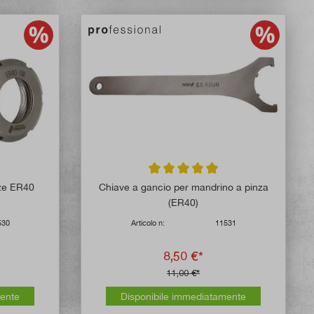
 di 5 su 5 stelle
Valutazione media di 4.8 su 5 stelle
nze ER40
Chiave a gancio per mandrino a pinza
(ER40)
530
Articolo n:
11531
8,50 €*
11,00 €*
mente
Disponibile immediatamente