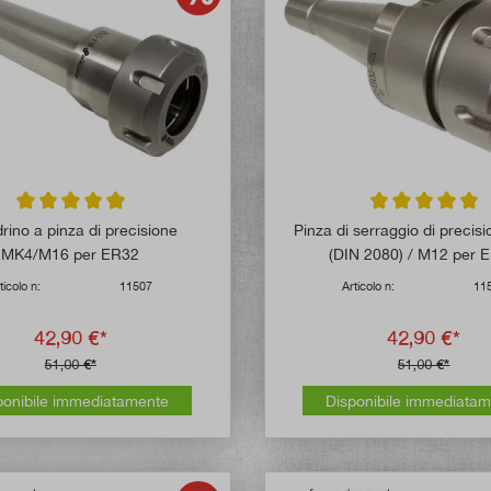
Valutazione media di 4.9 su 5 stelle
Valutazione media
ino a pinza di precisione
Pinza di serraggio di precis
MK4/M16 per ER32
(DIN 2080) / M12 per 
ticolo n:
11507
Articolo n:
11
42,90 €*
42,90 €*
51,00 €*
51,00 €*
ponibile immediatamente
Disponibile immediata