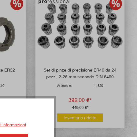
 di 5 su 5 stelle
nze ER32
Set di pinze di precisione ER40 da 24
pezzi, 2-26 mm secondo DIN 6499
510
Articolo n:
11520
392,00 €*
449,00 €*
mente
Inventario ridotto
ri informazioni
.