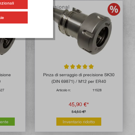
nzionali
ie
 di 5 su 5 stelle
Valutazione media di 5 su 5 stelle
isione
Pinza di serraggio di precisione SK30
0
(DIN 69871) / M12 per ER40
527
Articolo n:
11528
45,90 €*
54,50 €*
mente
Inventario ridotto