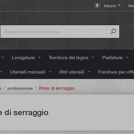
Italiano
Mo
Levigatura
Tornitura del legno
Piallatura
Utensili manuali
Altri utensili
Forniture per off
/
/
a
professionale
Pinze di serraggio
e di serraggio