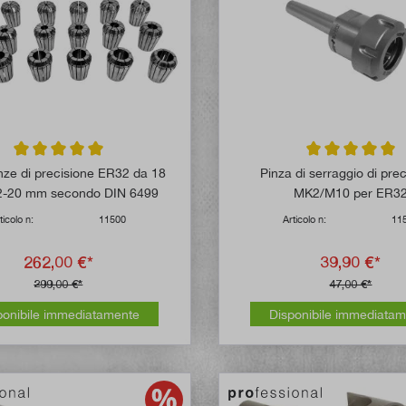
Valutazione media di 5 su 5 stelle
Valutazione media
inze di precisione ER32 da 18
Pinza di serraggio di pre
 2-20 mm secondo DIN 6499
MK2/M10 per ER3
ticolo n:
11500
Articolo n:
11
262,00 €*
39,90 €*
299,00 €*
47,00 €*
ponibile immediatamente
Disponibile immediata