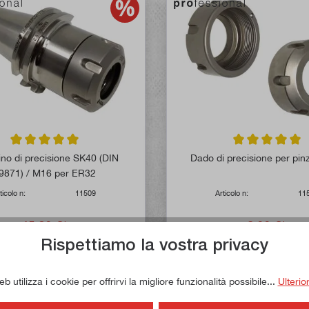
Valutazione media di 5 su 5 stelle
Valutazione media
no di precisione SK40 (DIN
Dado di precisione per pi
9871) / M16 per ER32
ticolo n:
11509
Articolo n:
11
45,90 €*
8,00 €*
Rispettiamo la vostra privacy
54,50 €*
10,00 €*
ponibile immediatamente
Disponibile immediata
 utilizza i cookie per offrirvi la migliore funzionalità possibile...
Ulterio