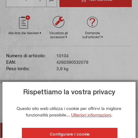
Alla lista dei desideri
Visualizza gli
Domande
accessori
sull'articolo?
Numero di articolo:
10104
EAN:
4260390532079
Peso lordo:
3,9 kg
Descrizione
Rispettiamo la vostra privacy
Questa morsa per trapano è realizzata in modo robusto.
Va sottolineata la guida della ganascia mobile. Questa è
Questo sito web utilizza i cookie per offrirvi la migliore
funzionalità possibile...
Ulteriori informazioni
.
stata proge…
Di più
Accessori
Configurare i cookie