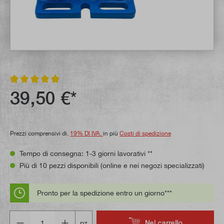
Valutazione media di 4.9 su 5 stelle
39,50 €*
Prezzi comprensivi di.
19% DI IVA.
in più
Costi di spedizione
Tempo di consegna: 1-3 giorni lavorativi **
Più di 10 pezzi disponibili (online e nei negozi specializzati)
Pronto per la spedizione entro un giorno***
Quantità
Nel carrello
pz