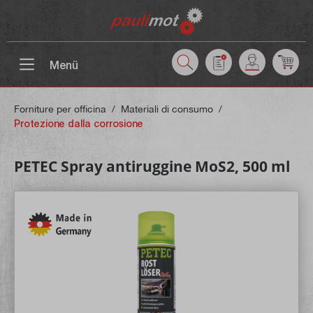
ntenuto principale
Menü
Forniture per officina
/
Materiali di consumo
/
Protezione dalla corrosione
PETEC Spray antiruggine MoS2, 500 ml