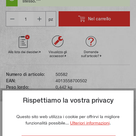
stesso.***
Quantità
Nel carrello
pz
Alla lista dei desideri
Visualizza gli
Domande
accessori
sull'articolo?
Numero di articolo:
50582
EAN:
4013558700502
Peso lordo:
0,442 kg
Rispettiamo la vostra privacy
Descrizione
Questo sito web utilizza i cookie per offrirvi la migliore
Questo spray antiruggine allenta rapidamente i
funzionalità possibile...
Ulteriori informazioni
.
collegamenti bloccati come viti, dadi e bulloni.
L'antiruggine penetra anche…
Di più