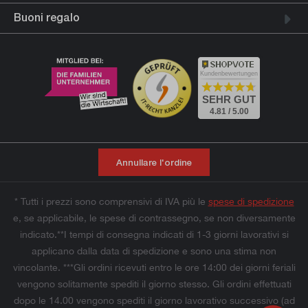
Buoni regalo
Kundenbewertungen
SEHR GUT
4.81 / 5.00
Annullare l'ordine
* Tutti i prezzi sono comprensivi di IVA più le
spese di spedizione
e, se applicabile, le spese di contrassegno, se non diversamente
indicato.**I tempi di consegna indicati di 1-3 giorni lavorativi si
applicano dalla data di spedizione e sono una stima non
vincolante. ***Gli ordini ricevuti entro le ore 14:00 dei giorni feriali
vengono solitamente spediti il giorno stesso. Gli ordini effettuati
dopo le 14.00 vengono spediti il giorno lavorativo successivo (ad