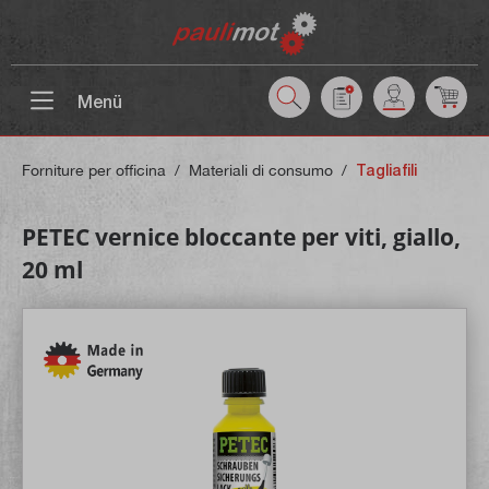
ntenuto principale
Menü
Forniture per officina
/
Materiali di consumo
/
Tagliafili
PETEC vernice bloccante per viti, giallo,
20 ml