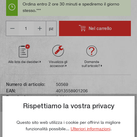
Ordina entro 2 ore 30 minuti e spediremo il giorno
stesso.***
Quantità
Nel carrello
pz
Alla lista dei desideri
Visualizza gli
Domande
accessori
sull'articolo?
Numero di articolo:
50569
EAN:
4013558901206
Peso lordo:
0,034 kg
Rispettiamo la vostra privacy
Descrizione
Questo sito web utilizza i cookie per offrirvi la migliore
funzionalità possibile...
Ulteriori informazioni
.
Questo frenafiletti giallo può essere utilizzato per fissare
visivamente i bulloni e i dadi rilevanti per la sicurezza su