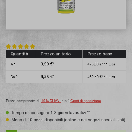
Valutazione media di 5 su 5 stelle
Quantità
Prezzo unitario
Prezzo base
9,50 €*
A
1
475,00 €* / 1 Litri
9,25 €*
Da
2
462,50 €* / 1 Litri
Prezzi comprensivi di.
19% DI IVA.
in più
Costi di spedizione
Tempo di consegna: 1-3 giorni lavorativi **
Meno di 10 pezzi disponibili (online e nei negozi specializzati)