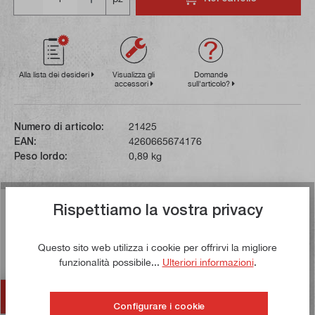
Alla lista dei desideri
Visualizza gli
Domande
accessori
sull'articolo?
Numero di articolo:
21425
EAN:
4260665674176
Peso lordo:
0,89 kg
Descrizione
Rispettiamo la vostra privacy
Questa riga in vetro è compatibile con gli indicatori di
posizione SDS 200 e SDS 200S e ha un campo di misura
Questo sito web utilizza i cookie per offrirvi la migliore
funzionalità possibile...
Ulteriori informazioni
.
di 320 mm. La…
Di più
Accessori
Configurare i cookie