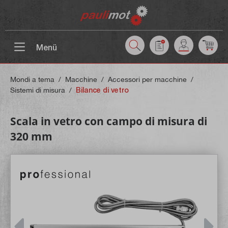
ntenuto principale
Menü
Mondi a tema
/
Macchine
/
Accessori per macchine
/
Sistemi di misura
/
Bilance di vetro
Scala in vetro con campo di misura di
320 mm