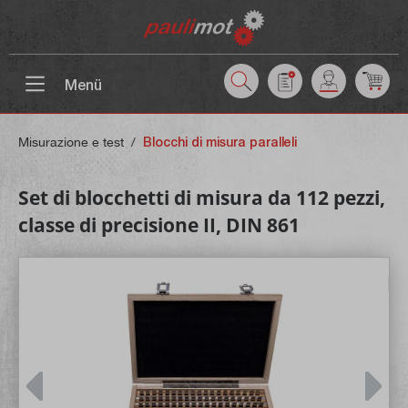
ntenuto principale
Menü
Misurazione e test
/
Blocchi di misura paralleli
Set di blocchetti di misura da 112 pezzi,
classe di precisione II, DIN 861