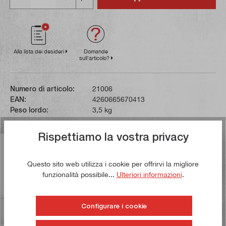
Alla lista dei desideri
Domande
sull'articolo?
Numero di articolo:
21006
EAN:
4260665670413
Peso lordo:
3,5 kg
Rispettiamo la vostra privacy
Descrizione
Grazie all'elevata qualità della superficie e alla forza di
Questo sito web utilizza i cookie per offrirvi la migliore
adesione che ne deriva, un numero qualsiasi di blocchi
funzionalità possibile...
Ulteriori informazioni
.
singoli p…
Di più
Configurare i cookie
Valutazioni