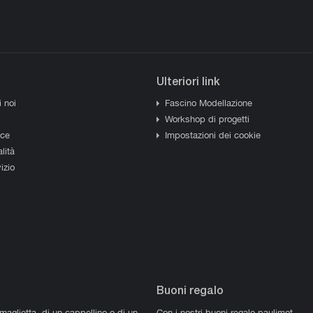
Ulteriori link
i noi
Fascino Modellazione
Workshop di progetti
sce
Impostazioni dei cookie
lità
izio
Buoni regalo
 maglietta, di un cappellino o di un
Con i nostri buoni regalo paulimot