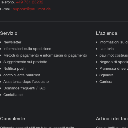
+49 731 23232
Telefono:
support@paulimot.de
E-mail:
Servizio
L'azienda
Newsletter
Informazioni su d
Informazioni sulla spedizione
La storia
Metodi di pagamento e informazioni di pagamento
paulimot costrui
Suggerimento sul prodotto
Negozio di specia
Notifica push
Promessa di serv
conto cliente paulimot
Squadra
Assistenza dopo l'acquisto
Carriera
Domande frequenti / FAQ
Contattateci
Consulente
Articoli dei fan
Ottenete consigli utili su tutti gli aspetti della
Che si tratti di una