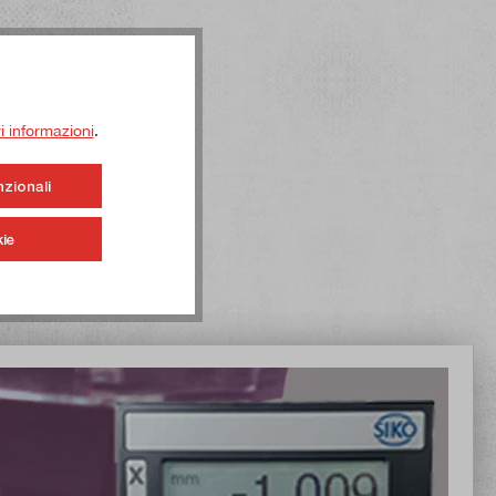
ri informazioni
.
nzionali
ie