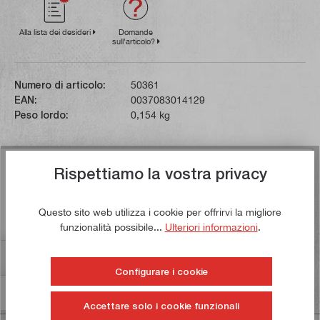
Alla lista dei desideri
Domande
sull'articolo?
Numero di articolo:
50361
EAN:
0037083014129
Peso lordo:
0,154 kg
Descrizione
Rispettiamo la vostra privacy
La colla per legno Titebond III Ultimate si basa sulle
colle Classic e Premium. È impermeabile, ha la migliore
Questo sito web utilizza i cookie per offrirvi la migliore
resistenza, u…
Di più
funzionalità possibile...
Ulteriori informazioni
.
Valutazioni
Configurare i cookie
Informazioni sulla sicurezza dei prodotti
Accettare solo i cookie funzionali