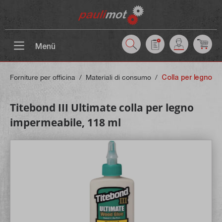
ntenuto principale
Menü
Forniture per officina
/
Materiali di consumo
/
Colla per legno
Titebond III Ultimate colla per legno
impermeabile, 118 ml