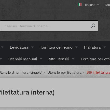
Italiano
Mo
Levigatura
Tornitura del legno
Piallatura
Utensili manuali
Altri utensili
Forniture per off
/
/
tensile di tornitura (singolo)
Utensile per filettatura
SIR (filettatur
filettatura interna)