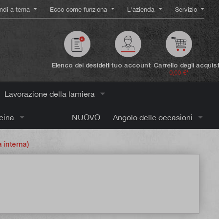
ndi a tema
Ecco come funziona
L'azienda
Servizio
Elenco dei desideri
Il tuo account
Carrello degli acquist
0,00 €*
Lavorazione della lamiera
icina
NUOVO
Angolo delle occasioni
a interna)