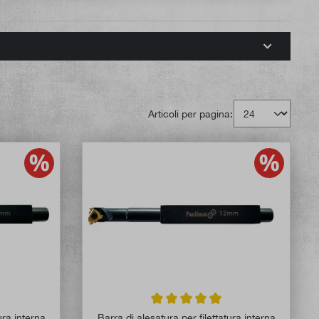
Articoli per pagina:
 di 5 su 5 stelle
Valutazione media di 4.9 su 5 stelle
ura interna
Barra di alesatura per filettatura interna