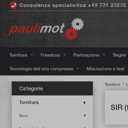
Consulenza specialistica +49 731 23232
ntenuto principale
Tornitura
Fresatura
Perforazione
Seghe
Tecnologia dell'aria compressa
Misurazione e test
/
Tornitura
U
Categorie
Tornitura
SIR (
Torni