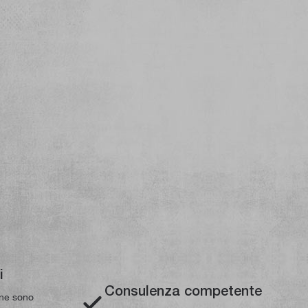
i
Consulenza competente
line sono