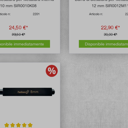
10 mm SIR0010K08
12 mm SIR0012M1
ticolo n:
2201
Articolo n:
2
24,50 €*
22,90 €*
29,50 €*
30,00 €*
ponibile immediatamente
Disponibile immediata