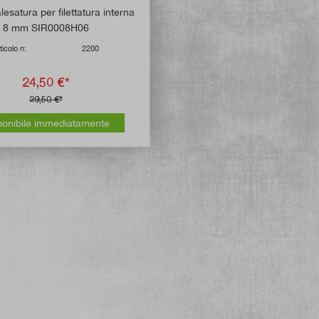
Valutazione media di 5 su 5 stelle
lesatura per filettatura interna
8 mm SIR0008H06
ticolo n:
2200
24,50 €*
29,50 €*
ponibile immediatamente