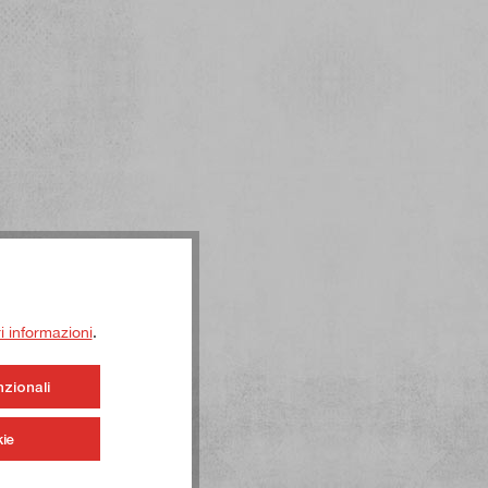
ri informazioni
.
nzionali
ie