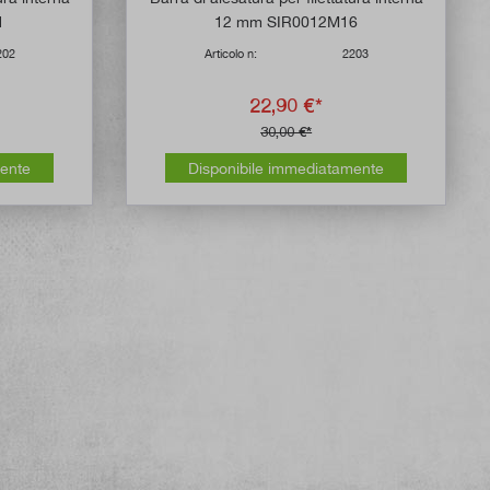
1
12 mm SIR0012M16
202
Articolo n:
2203
22,90 €*
30,00 €*
mente
Disponibile immediatamente