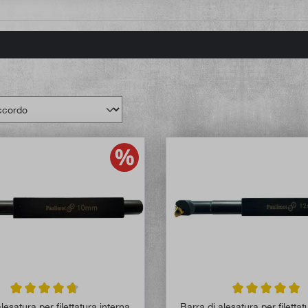
Valutazione media di 4.8 su 5 stelle
Valutazione media
lesatura per filettatura interna
Barra di alesatura per filettat