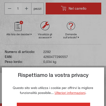
Quantità
Nel carrello
pezzi
Alla lista dei desideri
Visualizza gli
Domande
accessori
sull'articolo?
Numero di articolo:
2292
EAN:
4260477290557
Peso lordo:
0,034 kg
Rispettiamo la vostra privacy
Descrizione
Questo utensile di tornitura con designazione standard
Questo sito web utilizza i cookie per offrirvi la migliore
SCLCR0606D06 ha un gambo di 6 x 6 mm e una
funzionalità possibile...
Ulteriori informazioni
.
lunghezza totale di 61 mm.…
Di più