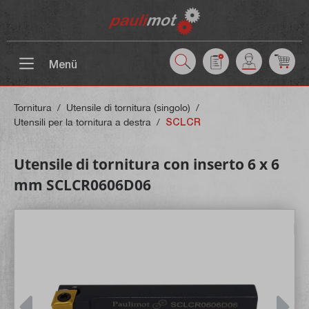
ntenuto principale
Menü
Tornitura
/
Utensile di tornitura (singolo)
/
Utensili per la tornitura a destra
/
SCLCR
Utensile di tornitura con inserto 6 x 6
mm SCLCR0606D06