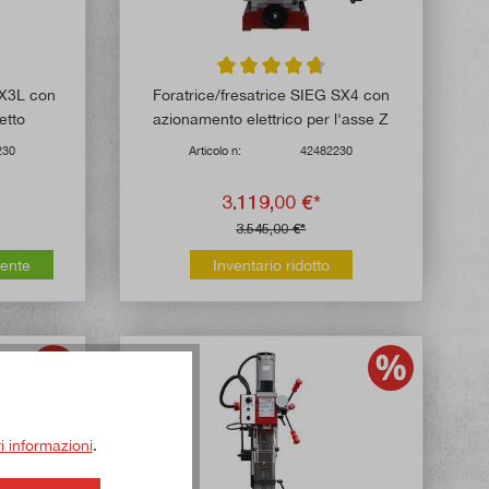
 di 4.8 su 5 stelle
Valutazione media di 4.8 su 5 stelle
SX3L con
Foratrice/fresatrice SIEG SX4 con
letto
azionamento elettrico per l'asse Z
230
Articolo n:
42482230
3.119,00 €*
3.545,00 €*
mente
Inventario ridotto
ri informazioni
.