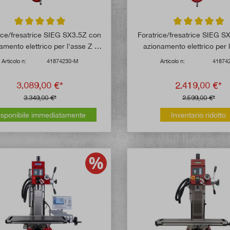
Valutazione media di 4.8 su 5 stelle
Valutazione media
ice/fresatrice SIEG SX3.5Z con
Foratrice/fresatrice SIEG S
amento elettrico per l'asse Z e
azionamento elettrico per 
sistema di misurazione
Articolo n:
41874230-M
Articolo n:
41874
3.089,00 €*
2.419,00 €*
3.349,00 €*
2.599,00 €*
isponibile immediatamente
Inventario ridotto