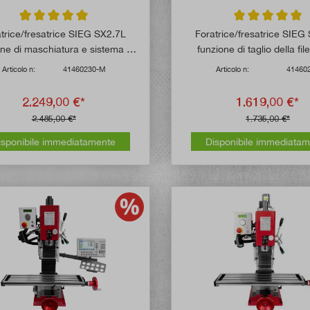
Valutazione media di 5 su 5 stelle
Valutazione media
trice/fresatrice SIEG SX2.7L
Foratrice/fresatrice SIEG
one di maschiatura e sistema di
funzione di taglio della fil
misurazione
Articolo n:
41460230-M
Articolo n:
41460
2.249,00 €*
1.619,00 €*
2.485,00 €*
1.735,00 €*
isponibile immediatamente
Disponibile immediata