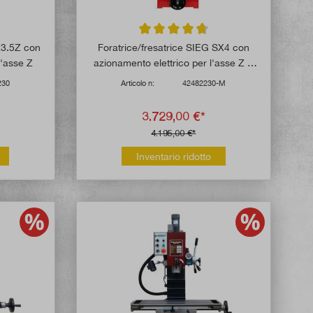
 di 4.8 su 5 stelle
Valutazione media di 4.8 su 5 stelle
X3.5Z con
Foratrice/fresatrice SIEG SX4 con
l'asse Z
azionamento elettrico per l'asse Z e
sistema di misura
230
Articolo n:
42482230-M
3.729,00 €*
4.195,00 €*
Inventario ridotto