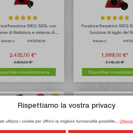
Valutazione media di 4.8 su 5 stelle
Valutazione media
rice/fresatrice SIEG SX3L con
Foratrice/fresatrice SIEG 
ione di filettatura e sistema di
funzione di taglio del fi
misurazione
Articolo n:
41670230-M
Articolo n:
41670
2.435,00 €*
1.889,00 €*
2.659,00 €*
2.145,00 €*
isponibile immediatamente
Disponibile immediata
CONSIGLIO!
Rispettiamo la vostra privacy
 utilizza i cookie per offrirvi la migliore funzionalità possibile...
Ulterio