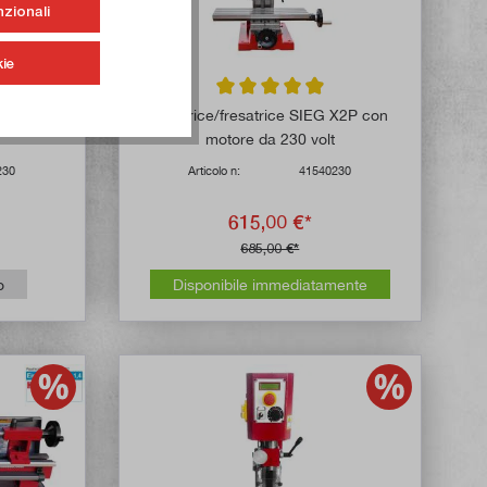
nzionali
ie
 di 5 su 5 stelle
Valutazione media di 4.8 su 5 stelle
e da 230
Foratrice/fresatrice SIEG X2P con
motore da 230 volt
230
Articolo n:
41540230
615,00 €*
685,00 €*
o
Disponibile immediatamente