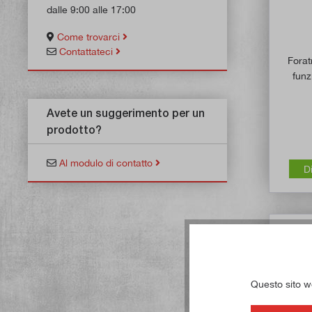
dalle 9:00 alle 17:00
Come trovarci
Contattateci
Forat
funz
Avete un suggerimento per un
prodotto?
Al modulo di contatto
D
Questo sito web