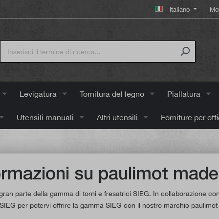
Italiano
Mo
Levigatura
Tornitura del legno
Piallatura
Utensili manuali
Altri utensili
Forniture per off
ormazioni su paulimot mad
gran parte della gamma di torni e fresatrici SIEG. In collaborazione c
SIEG per potervi offrire la gamma SIEG con il nostro marchio paulimo