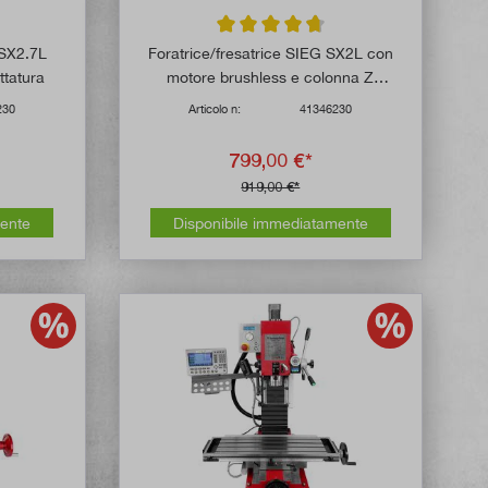
 di 5 su 5 stelle
Valutazione media di 4.8 su 5 stelle
 SX2.7L
Foratrice/fresatrice SIEG SX2L con
ettatura
motore brushless e colonna Z
inclinabile
230
Articolo n:
41346230
799,00 €*
919,00 €*
mente
Disponibile immediatamente