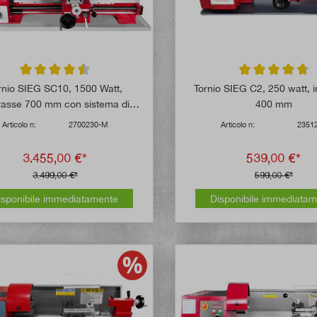
Valutazione media di 4.6 su 5 stelle
Valutazione media
rnio SIEG SC10, 1500 Watt,
Tornio SIEG C2, 250 watt, 
rasse 700 mm con sistema di
400 mm
misura
Articolo n:
2700230-M
Articolo n:
2351
3.455,00 €*
539,00 €*
3.499,00 €*
599,00 €*
isponibile immediatamente
Disponibile immediata