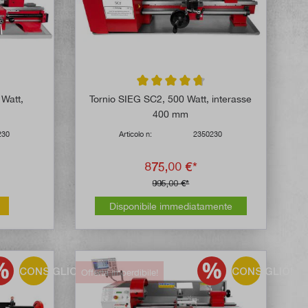
 di 4.6 su 5 stelle
Valutazione media di 4.7 su 5 stelle
 Watt,
Tornio SIEG SC2, 500 Watt, interasse
400 mm
230
Articolo n:
2350230
875,00 €*
995,00 €*
Disponibile immediatamente
CONSIGLIO!
CONSIGLIO!
Offerta imperdibile!