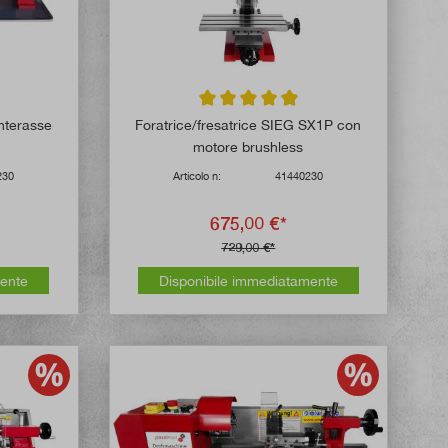
 di 4.7 su 5 stelle
Valutazione media di 4.8 su 5 stelle
interasse
Foratrice/fresatrice SIEG SX1P con
motore brushless
230
Articolo n:
41440230
675,00 €*
729,00 €*
mente
Disponibile immediatamente