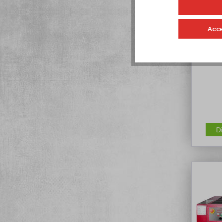
Acce
Foratr
D