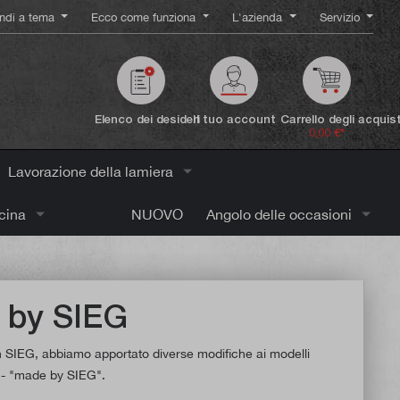
ndi a tema
Ecco come funziona
L'azienda
Servizio
Elenco dei desideri
Il tuo account
Carrello degli acquist
0,00 €*
Lavorazione della lamiera
icina
NUOVO
Angolo delle occasioni
e by SIEG
on SIEG, abbiamo apportato diverse modifiche ai modelli
t - "made by SIEG".