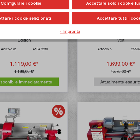
Configurare i cookie
Accettare solo i cookie fu
ttare i cookie selezionati
Accettare tutti i cook
- Impronta
Valutazione media di 4.6 su 5 stelle
Valutazione media
ice/fresatrice SIEG SX2H Black
Tornio SIEG SC6 con motor
Edition
volt
Articolo n:
41347230
Articolo n:
2550
1.119,00 €*
1.699,00 €*
1.199,00 €*
1.875,00 €*
isponibile immediatamente
Attualmente esaurit