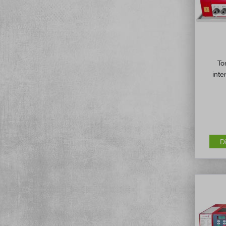
To
inte
D