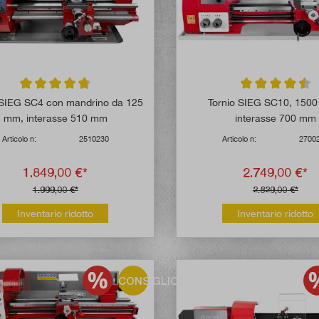
Valutazione media di 4.8 su 5 stelle
Valutazione media
 SIEG SC4 con mandrino da 125
Tornio SIEG SC10, 1500
mm, interasse 510 mm
interasse 700 mm
Articolo n:
2510230
Articolo n:
2700
1.849,00 €*
2.749,00 €*
1.999,00 €*
2.829,00 €*
Inventario ridotto
Inventario ridotto
CONSIGLIO!
peciali