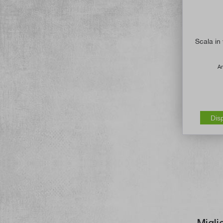
Scala in
Ar
Dis
Migli