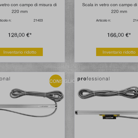
Valutazione media di 5 su 5 stelle
 vetro con campo di misura di
Scala in vetro con campo di
220 mm
220 mm
ticolo n:
21403
Articolo n:
21
128,00 €*
166,00 €*
Inventario ridotto
Inventario ridotto
CONSIGLIO!