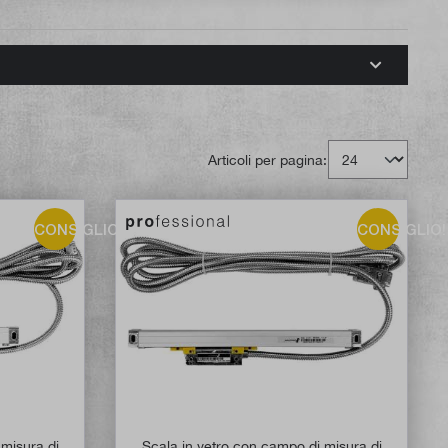
Articoli per pagina:
CONSIGLIO!
CONSIGLIO!
 di 5 su 5 stelle
 misura di
Scala in vetro con campo di misura di