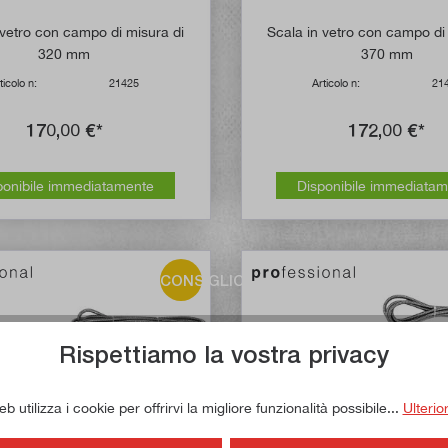
 vetro con campo di misura di
Scala in vetro con campo di
320 mm
370 mm
ticolo n:
21425
Articolo n:
21
170,00 €*
172,00 €*
ponibile immediatamente
Disponibile immediata
CONSIGLIO!
Rispettiamo la vostra privacy
 utilizza i cookie per offrirvi la migliore funzionalità possibile...
Ulterio