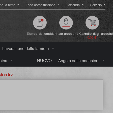
ndi a tema
Ecco come funziona
L'azienda
Servizio
Elenco dei desideri
Il tuo account
Carrello degli acquist
0,00 €*
Lavorazione della lamiera
icina
NUOVO
Angolo delle occasioni
di vetro