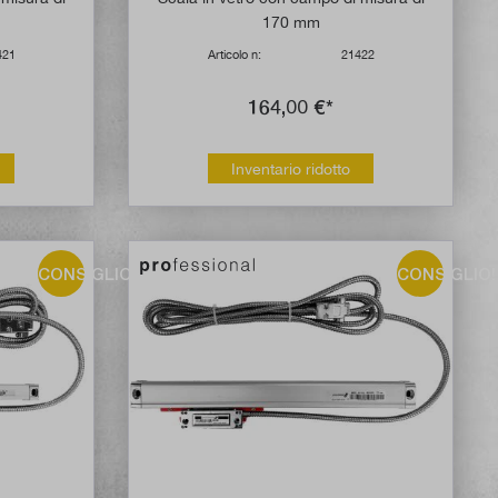
170 mm
421
Articolo n:
21422
164,00 €*
Inventario ridotto
CONSIGLIO!
CONSIGLIO!