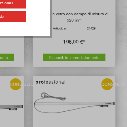
nzionali
 misura di
Scala in vetro con campo di misura di
ie
520 mm
409
Articolo n:
21429
196,00 €*
mente
Disponibile immediatamente
CONSIGLIO!
CONSIGLIO!