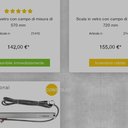
Valutazione media di 5 su 5 stelle
 vetro con campo di misura di
Scala in vetro con campo di
570 mm
720 mm
ticolo n:
21410
Articolo n:
21
142,00 €*
155,00 €*
ponibile immediatamente
Inventario ridotto
CONSIGLIO!