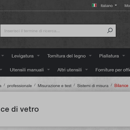
Italiano
Mo
Levigatura
Tornitura del legno
Piallatura
Utensili manuali
Altri utensili
Forniture per off
/
/
/
/
a
professionale
Misurazione e test
Sistemi di misura
Bilance 
ce di vetro