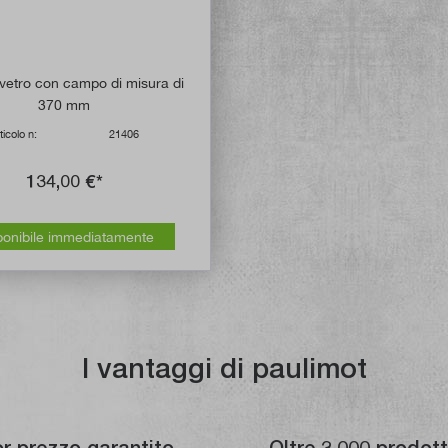
 vetro con campo di misura di
370 mm
ticolo n:
21406
134,00 €*
ponibile immediatamente
I vantaggi di paulimot
or prezzo garantito
Oltre 3.000 prodott