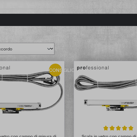
CONSIGLIO!
Valutazione media
 vetro con campo di misura di
Scala in vetro con campo di