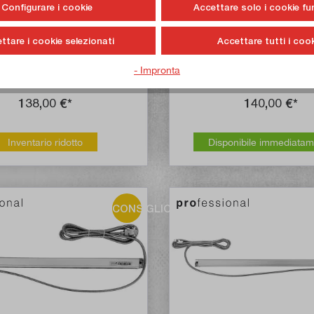
Configurare i cookie
Accettare solo i cookie fu
Valutazione media di 5 su 5 stelle
 vetro con campo di misura di
Scala in vetro con campo di
ttare i cookie selezionati
Accettare tutti i cook
470 mm
520 mm
- Impronta
ticolo n:
21408
Articolo n:
21
138,00 €*
140,00 €*
Inventario ridotto
Disponibile immediata
CONSIGLIO!