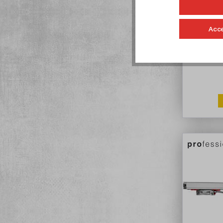
Scala in
Acce
Ar