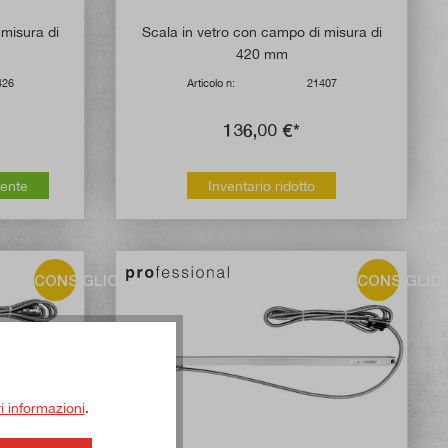
 misura di
Scala in vetro con campo di misura di
420 mm
426
Articolo n:
21407
136,00 €*
mente
Inventario ridotto
CONSIGLIO!
CONSIGLIO!
ri informazioni
.