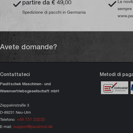
partire da € 49,00
Le novi
sempre d
Spedizione di pacchi in Germania
www.pau
Avete domande?
Contattateci
Metodi di pa
Paulitschek Maschinen- und
Warenvertriebsgesellschaft mbH
Zeppelinstraße 3
D-89231 Neu-Ulm
+49 731 23232
Telefono:
support@paulimot.de
E-mail: