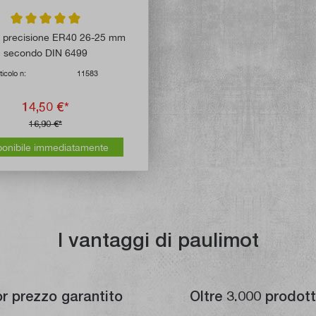
Valutazione media di 5 su 5 stelle
i precisione ER40 26-25 mm
secondo DIN 6499
ticolo n:
11583
14,50 €*
16,90 €*
ponibile immediatamente
I vantaggi di paulimot
or prezzo garantito
Oltre 3.000 prodott