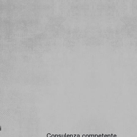
i
Consulenza competente