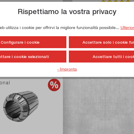
Valutazione media
Rispettiamo la vostra privacy
i precisione ER40 20 - 19 mm
Pinza di precisione ER40 
secondo DIN 6499
secondo DIN 6499
ticolo n:
11577
Articolo n:
11
 utilizza i cookie per offrirvi la migliore funzionalità possibile...
Ulterio
14,50 €*
14,50 €*
Configurare i cookie
Accettare solo i cookie fu
16,90 €*
16,90 €*
ttare i cookie selezionati
Accettare tutti i cook
ponibile immediatamente
Inventario ridotto
- Impronta