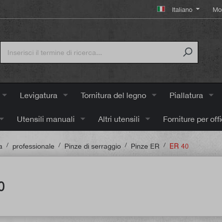
Italiano
Mo
Levigatura
Tornitura del legno
Piallatura
Utensili manuali
Altri utensili
Forniture per off
/
/
/
/
a
professionale
Pinze di serraggio
Pinze ER
ER 40
0