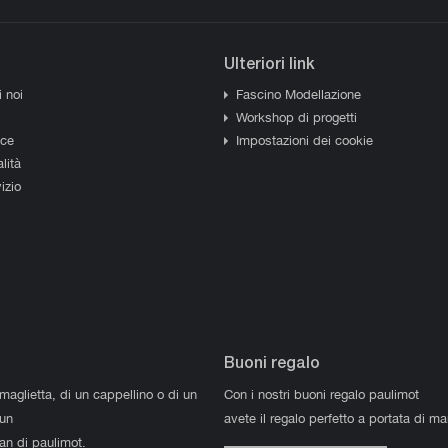
Ulteriori link
i noi
Fascino Modellazione
Workshop di progetti
sce
Impostazioni dei cookie
lità
izio
Buoni regalo
 maglietta, di un cappellino o di un
Con i nostri buoni regalo paulimot
 un
avete il regalo perfetto a portata di m
fan di paulimot.