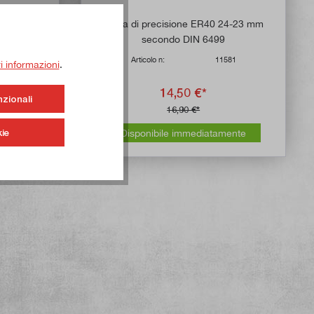
 di 5 su 5 stelle
22-21 mm
Pinza di precisione ER40 24-23 mm
secondo DIN 6499
579
Articolo n:
11581
ri informazioni
.
14,50 €*
nzionali
16,90 €*
ie
Disponibile immediatamente