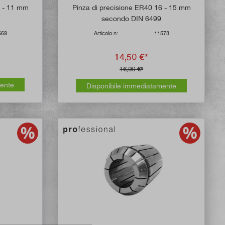
Valutazione media di 5 su 5 stelle
2 - 11 mm
Pinza di precisione ER40 16 - 15 mm
secondo DIN 6499
569
Articolo n:
11573
14,50 €*
16,90 €*
mente
Disponibile immediatamente