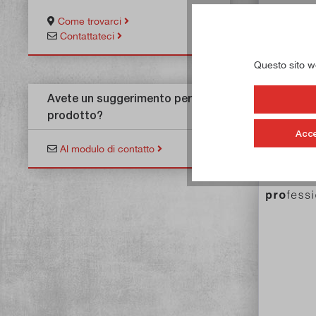
Come trovarci
Pinza d
Contattateci
Ar
Questo sito web
Avete un suggerimento per un
prodotto?
Acce
Dis
Al modulo di contatto