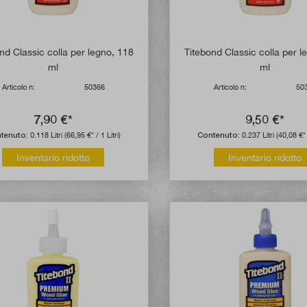
nd Classic colla per legno, 118
Titebond Classic colla per l
ml
ml
Articolo n:
50366
Articolo n:
50
7,90 €*
9,50 €*
tenuto:
0.118 Litri
(66,95 €* / 1 Litri)
Contenuto:
0.237 Litri
(40,08 €* 
Inventario ridotto
Inventario ridotto