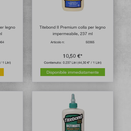
per legno
Titebond II Premium colla per legno
ml
impermeabile, 237 ml
364
Articolo n:
50365
10,50 €*
/ 1 Litri)
Contenuto:
0.237 Litri
(44,30 €* / 1 Litri)
Disponibile immediatamente