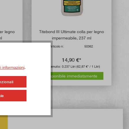
per legno
Titebond III Ultimate colla per legno
ml
impermeabile, 237 ml
361
Articolo n:
50362
14,90 €*
/ 1 Litri)
Contenuto:
0.237 Litri
(62,87 €* / 1 Litri)
ri informazioni
.
mente
Disponibile immediatamente
nzionali
ie