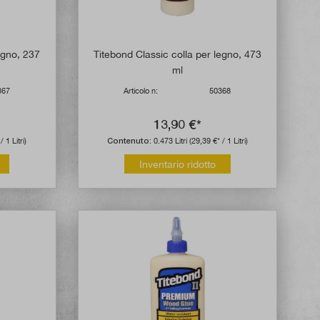
egno, 237
Titebond Classic colla per legno, 473
ml
367
Articolo n:
50368
13,90 €*
/ 1 Litri)
Contenuto:
0.473 Litri
(29,39 €* / 1 Litri)
Inventario ridotto