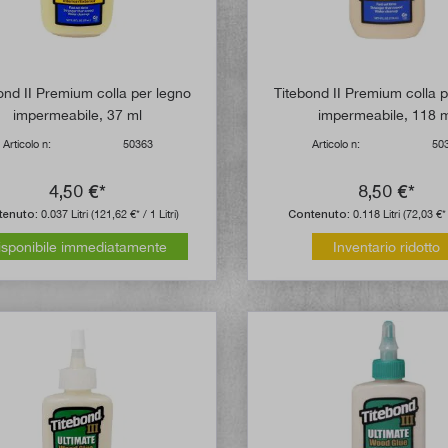
ond II Premium colla per legno
Titebond II Premium colla 
impermeabile, 37 ml
impermeabile, 118 
Articolo n:
50363
Articolo n:
50
4,50 €*
8,50 €*
tenuto:
0.037 Litri
(121,62 €* / 1 Litri)
Contenuto:
0.118 Litri
(72,03 €* 
isponibile immediatamente
Inventario ridotto