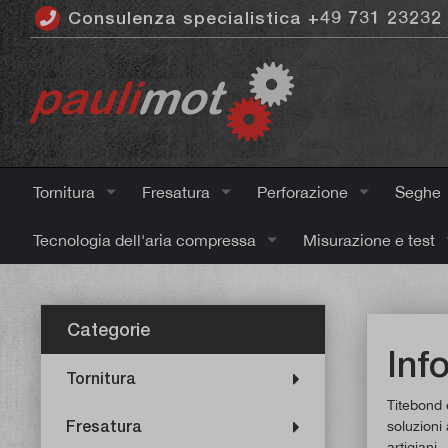
Consulenza specialistica +49 731 23232
ntenuto principale
Tornitura
Fresatura
Perforazione
Seghe
Tecnologia dell'aria compressa
Misurazione e test
Categorie
Inf
Tornitura
Titebond è
Fresatura
soluzioni 
artigiani.