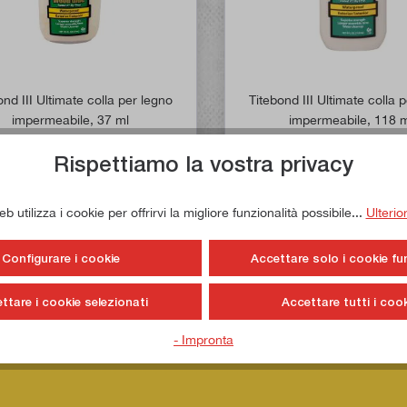
ond III Ultimate colla per legno
Titebond III Ultimate colla 
impermeabile, 37 ml
impermeabile, 118 
Articolo n:
50360
Articolo n:
50
Rispettiamo la vostra privacy
5,90 €*
8,90 €*
tenuto:
0.037 Litri
(159,46 €* / 1 Litri)
Contenuto:
0.118 Litri
(75,42 €* 
 utilizza i cookie per offrirvi la migliore funzionalità possibile...
Ulterio
isponibile immediatamente
Disponibile immediata
Configurare i cookie
Accettare solo i cookie fu
ttare i cookie selezionati
Accettare tutti i cook
- Impronta