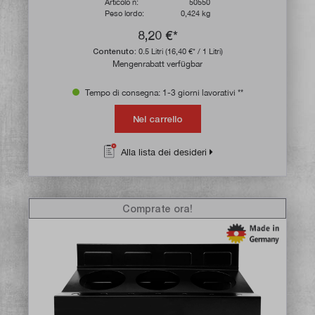
Articolo n:
50550
Peso lordo:
0,424 kg
8,20 €*
Contenuto:
0.5 Litri
(16,40 €* / 1 Litri)
Mengenrabatt verfügbar
Tempo di consegna: 1-3 giorni lavorativi **
Nel carrello
Alla lista dei desideri
Comprate ora!