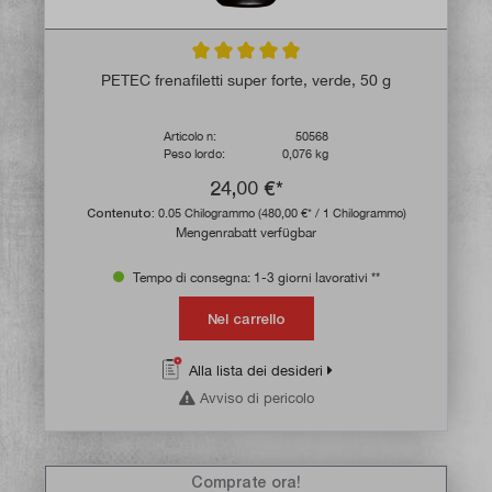
Valutazione media di 5 su 5 stelle
PETEC frenafiletti super forte, verde, 50 g
Articolo n:
50568
Peso lordo:
0,076 kg
24,00 €*
Contenuto:
0.05 Chilogrammo
(480,00 €* / 1 Chilogrammo)
Mengenrabatt verfügbar
Tempo di consegna: 1-3 giorni lavorativi **
Nel carrello
Alla lista dei desideri
Avviso di pericolo
Comprate ora!