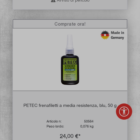
Avviso di pericolo
Comprate ora!
PETEC frenafiletti a media resistenza, blu, 50 g
Mostr
Articolo n:
50564
Peso lordo:
0,076 kg
24,00 €*