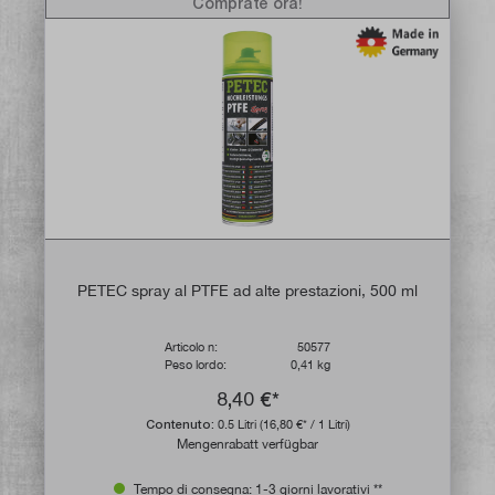
Comprate ora!
PETEC spray al PTFE ad alte prestazioni, 500 ml
Articolo n:
50577
Peso lordo:
0,41 kg
8,40 €*
Contenuto:
0.5 Litri
(16,80 €* / 1 Litri)
Mengenrabatt verfügbar
Tempo di consegna: 1-3 giorni lavorativi **