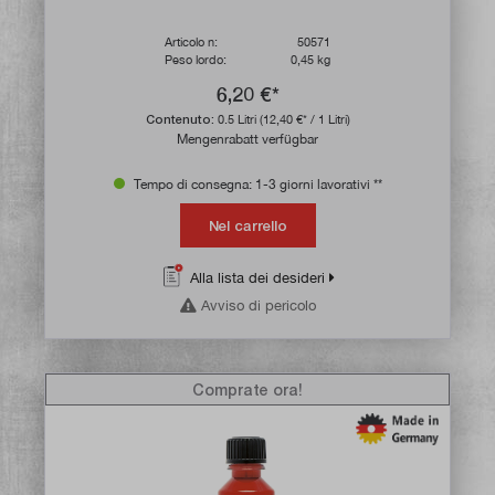
Articolo n:
50571
Peso lordo:
0,45 kg
6,20 €*
Contenuto:
0.5 Litri
(12,40 €* / 1 Litri)
Mengenrabatt verfügbar
Tempo di consegna: 1-3 giorni lavorativi **
Nel carrello
Alla lista dei desideri
Avviso di pericolo
Comprate ora!