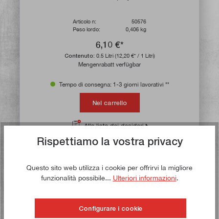
Articolo n:
50576
Peso lordo:
0,406 kg
6,10 €*
Contenuto:
0.5 Litri
(12,20 €* / 1 Litri)
Mengenrabatt verfügbar
Tempo di consegna: 1-3 giorni lavorativi **
Nel carrello
Alla lista dei desideri
Avviso di pericolo
Rispettiamo la vostra privacy
Questo sito web utilizza i cookie per offrirvi la migliore
Comprate ora!
funzionalità possibile...
Ulteriori informazioni
.
Configurare i cookie