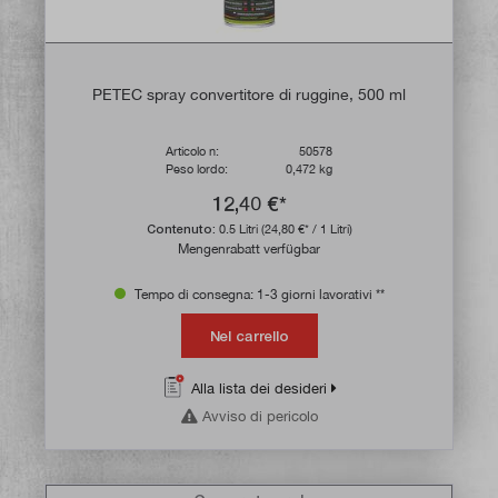
PETEC spray convertitore di ruggine, 500 ml
Articolo n:
50578
Peso lordo:
0,472 kg
12,40 €*
Contenuto:
0.5 Litri
(24,80 €* / 1 Litri)
Mengenrabatt verfügbar
Tempo di consegna: 1-3 giorni lavorativi **
Nel carrello
Alla lista dei desideri
Avviso di pericolo