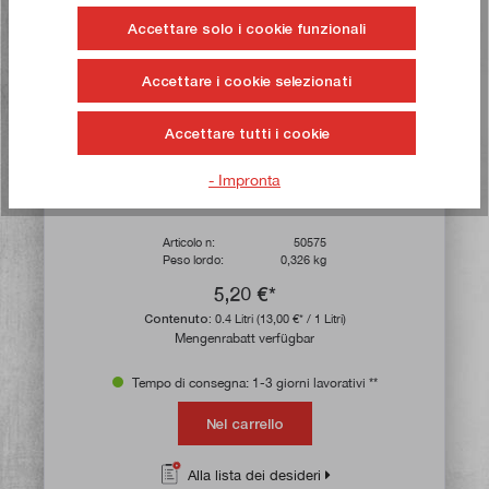
Accettare solo i cookie funzionali
Accettare i cookie selezionati
Accettare tutti i cookie
- Impronta
PETEC Kältespray Freeze, 400 ml
Articolo n:
50575
Peso lordo:
0,326 kg
5,20 €*
Contenuto:
0.4 Litri
(13,00 €* / 1 Litri)
Mengenrabatt verfügbar
Tempo di consegna: 1-3 giorni lavorativi **
Nel carrello
Alla lista dei desideri