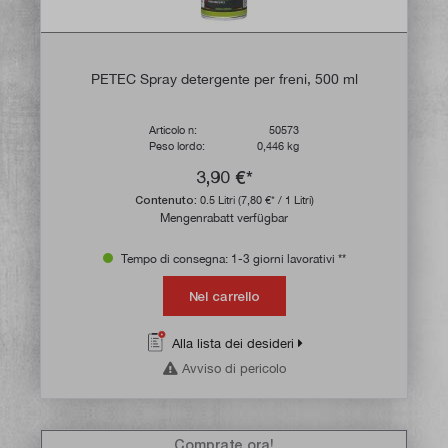
PETEC Spray detergente per freni, 500 ml
Articolo n:
50573
Peso lordo:
0,446 kg
3,90 €*
Contenuto:
0.5 Litri
(7,80 €* / 1 Litri)
Mengenrabatt verfügbar
Tempo di consegna: 1-3 giorni lavorativi **
Nel carrello
Alla lista dei desideri
Avviso di pericolo
Comprate ora!