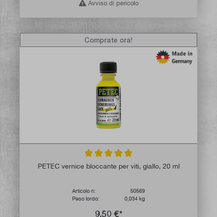
Avviso di pericolo
Comprate ora!
Valutazione media di 5 su 5 stelle
PETEC vernice bloccante per viti, giallo, 20 ml
Articolo n:
50569
Peso lordo:
0,034 kg
9,50 €*