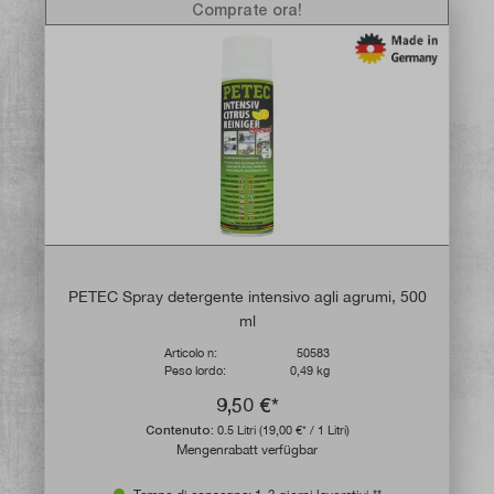
Comprate ora!
PETEC Spray detergente intensivo agli agrumi, 500
ml
Articolo n:
50583
Peso lordo:
0,49 kg
9,50 €*
Contenuto:
0.5 Litri
(19,00 €* / 1 Litri)
Mengenrabatt verfügbar