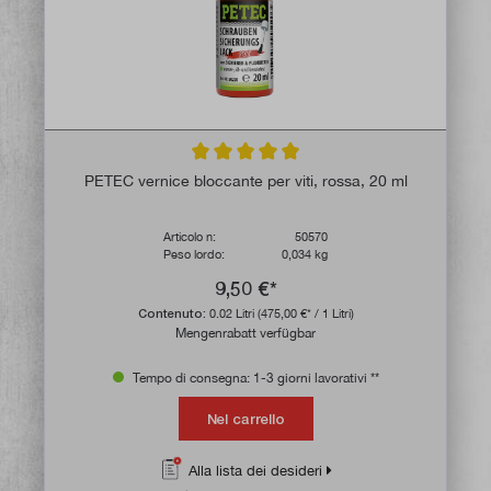
Valutazione media di 5 su 5 stelle
PETEC vernice bloccante per viti, rossa, 20 ml
Articolo n:
50570
Peso lordo:
0,034 kg
9,50 €*
Contenuto:
0.02 Litri
(475,00 €* / 1 Litri)
Mengenrabatt verfügbar
Tempo di consegna: 1-3 giorni lavorativi **
Nel carrello
Alla lista dei desideri